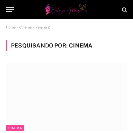
Home
»
Cinema
»
Página 2
PESQUISANDO POR:
CINEMA
CINEMA