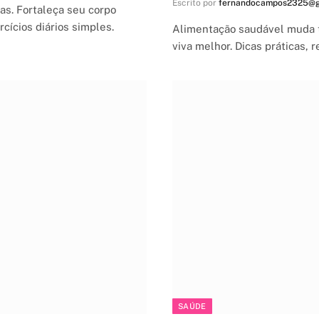
Escrito por
fernandocampos2325@g
as. Fortaleça seu corpo
cícios diários simples.
Alimentação saudável muda 
viva melhor. Dicas práticas, r
SAÚDE