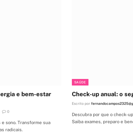
SAÚDE
nergia e bem-estar
Check-up anual: o se
Escrito por
fernandocampos2325@g
0
Descubra por que o check-up
Saiba exames, preparo e bene
s e sono. Transforme sua
s radicais.