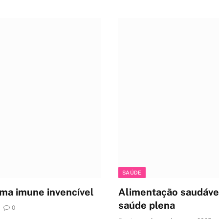
SAÚDE
ema imune invencível
Alimentação saudável:
saúde plena
0