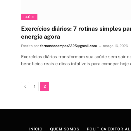
SAÚDE
Exercícios diários: 7 rotinas simples pa
energia agora
Escrito por
fernandocampos2325@gmail.com
março 16, 2026
Exercícios diários transformam sua saúde sem sair de 
benefícios reais e dicas infalíveis para começar hoje e
Previous
1
2
INÍCIO
QUEM SOMOS
POLÍTICA EDITORIAL