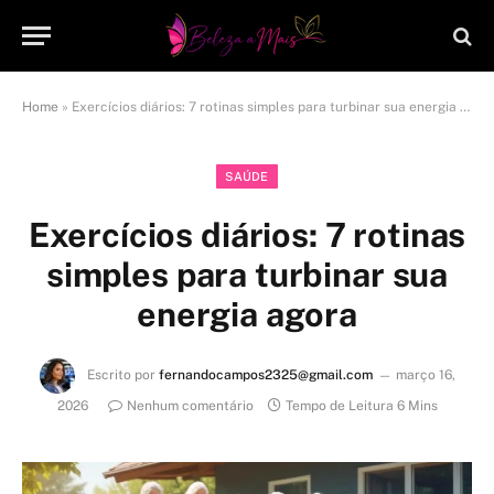
Home
»
Exercícios diários: 7 rotinas simples para turbinar sua energia agora
SAÚDE
Exercícios diários: 7 rotinas
simples para turbinar sua
energia agora
Escrito por
fernandocampos2325@gmail.com
março 16,
2026
Nenhum comentário
Tempo de Leitura 6 Mins