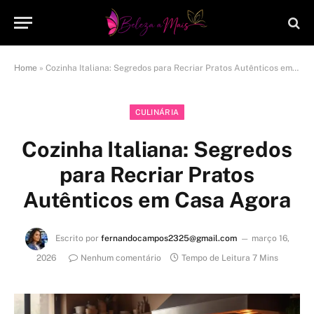
Home
»
Cozinha Italiana: Segredos para Recriar Pratos Autênticos em Casa Agora
CULINÁRIA
Cozinha Italiana: Segredos
para Recriar Pratos
Autênticos em Casa Agora
Escrito por
fernandocampos2325@gmail.com
março 16,
2026
Nenhum comentário
Tempo de Leitura 7 Mins