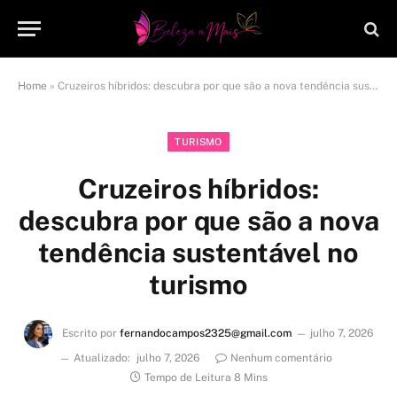
Home
»
Cruzeiros híbridos: descubra por que são a nova tendência sustentável no turismo
TURISMO
Cruzeiros híbridos:
descubra por que são a nova
tendência sustentável no
turismo
Escrito por
fernandocampos2325@gmail.com
julho 7, 2026
Atualizado:
julho 7, 2026
Nenhum comentário
Tempo de Leitura 8 Mins