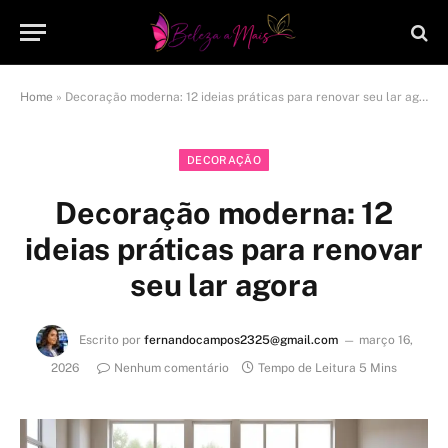
Home
»
Decoração moderna: 12 ideias práticas para renovar seu lar agora
DECORAÇÃO
Decoração moderna: 12
ideias práticas para renovar
seu lar agora
Escrito por
fernandocampos2325@gmail.com
março 16,
2026
Nenhum comentário
Tempo de Leitura 5 Mins