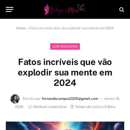
Home
»
Fatos incríveis que vão explodir sua mente em 2024
CURIOSIDADES
Fatos incríveis que vão
explodir sua mente em
2024
Escrito por
fernandocampos2325@gmail.com
março 16,
2026
Nenhum comentário
Tempo de Leitura 6 Mins