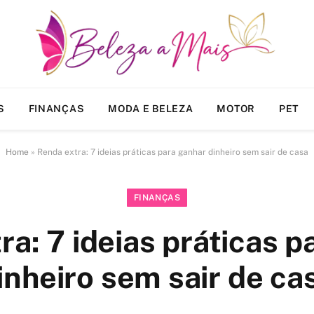
S
FINANÇAS
MODA E BELEZA
MOTOR
PET
Home
»
Renda extra: 7 ideias práticas para ganhar dinheiro sem sair de casa
FINANÇAS
ra: 7 ideias práticas p
inheiro sem sair de ca