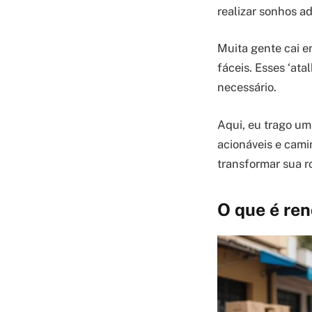
realizar sonhos ad
Muita gente cai 
fáceis. Esses ‘at
necessário.
Aqui, eu trago um
acionáveis e cami
transformar sua ro
O que é ren