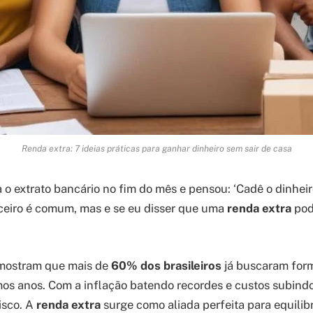
Renda extra: 7 ideias práticas para ganhar dinheiro sem sair de casa
a o extrato bancário no fim do mês e pensou: ‘Cadê o dinhei
ceiro é comum, mas e se eu disser que uma
renda extra
pod
mostram que mais de
60% dos brasileiros
já buscaram form
mos anos. Com a inflação batendo recordes e custos subind
risco. A
renda extra
surge como aliada perfeita para equilibr