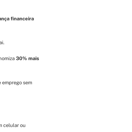
nça financeira
i.
onomiza
30% mais
de emprego sem
m celular ou