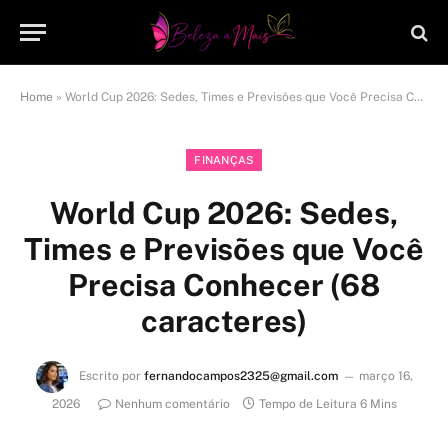
Home
»
World Cup 2026: Sedes, Times e Previsões que Você Precisa Conhecer (68 caracteres)
FINANÇAS
World Cup 2026: Sedes,
Times e Previsões que Você
Precisa Conhecer (68
caracteres)
Escrito por
fernandocampos2325@gmail.com
março 16,
2026
Nenhum comentário
Tempo de Leitura 6 Mins