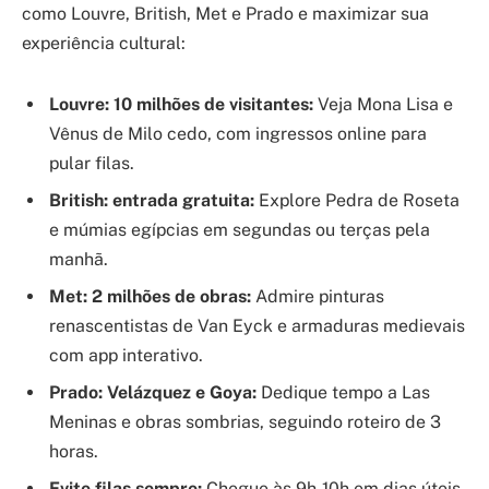
como Louvre, British, Met e Prado e maximizar sua
experiência cultural:
Louvre: 10 milhões de visitantes:
Veja Mona Lisa e
Vênus de Milo cedo, com ingressos online para
pular filas.
British: entrada gratuita:
Explore Pedra de Roseta
e múmias egípcias em segundas ou terças pela
manhã.
Met: 2 milhões de obras:
Admire pinturas
renascentistas de Van Eyck e armaduras medievais
com app interativo.
Prado: Velázquez e Goya:
Dedique tempo a Las
Meninas e obras sombrias, seguindo roteiro de 3
horas.
Evite filas sempre:
Chegue às 9h-10h em dias úteis