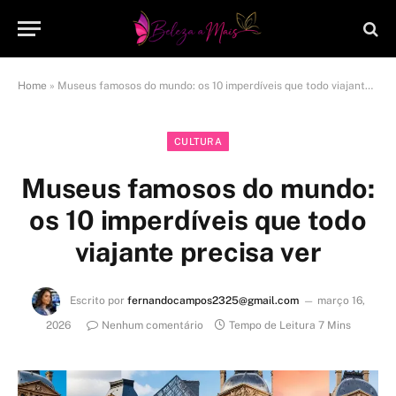
Home
»
Museus famosos do mundo: os 10 imperdíveis que todo viajante precisa ver
CULTURA
Museus famosos do mundo:
os 10 imperdíveis que todo
viajante precisa ver
Escrito por
fernandocampos2325@gmail.com
março 16,
2026
Nenhum comentário
Tempo de Leitura 7 Mins