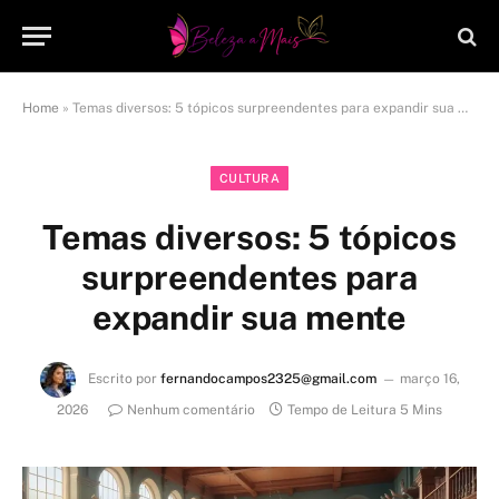
Home
»
Temas diversos: 5 tópicos surpreendentes para expandir sua mente
CULTURA
Temas diversos: 5 tópicos
surpreendentes para
expandir sua mente
Escrito por
fernandocampos2325@gmail.com
março 16,
2026
Nenhum comentário
Tempo de Leitura 5 Mins