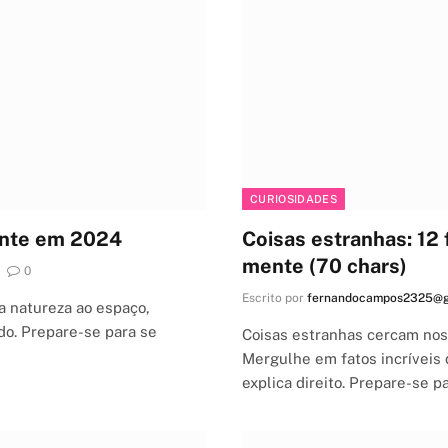
CURIOSIDADES
mente em 2024
Coisas estranhas: 12 
mente (70 chars)
0
Escrito por
fernandocampos2325@g
a natureza ao espaço,
o. Prepare-se para se
Coisas estranhas cercam no
Mergulhe em fatos incríveis
explica direito. Prepare-se p