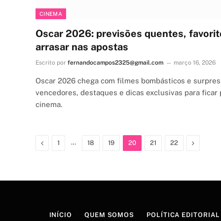
CINEMA
Oscar 2026: previsões quentes, favorit
arrasar nas apostas
Escrito por
fernandocampos2325@gmail.com
março 16, 2026
Oscar 2026 chega com filmes bombásticos e surpresa
vencedores, destaques e dicas exclusivas para ficar 
cinema.
Previous
…
Next
1
18
19
20
21
22
INÍCIO
QUEM SOMOS
POLÍTICA EDITORIAL