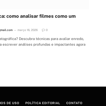
ica: como analisar filmes como um
mail.com
março 16, 2026
0
atográfica? Descubra técnicas para avaliar enredo,
 a escrever análises profundas e impactantes agora
OS DE USO
POLÍTICA EDITORIAL
CONTATO