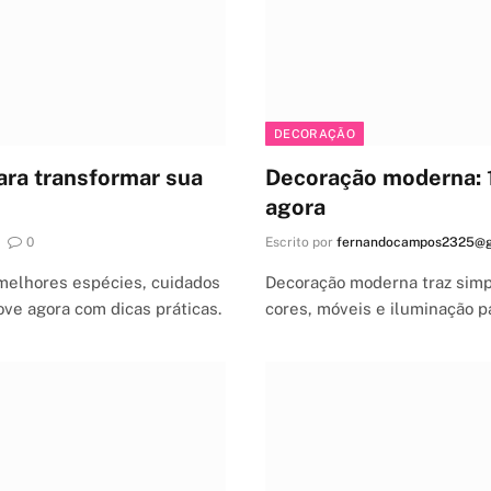
DECORAÇÃO
para transformar sua
Decoração moderna: 12
agora
0
Escrito por
fernandocampos2325@g
melhores espécies, cuidados
Decoração moderna traz simpl
ove agora com dicas práticas.
cores, móveis e iluminação p