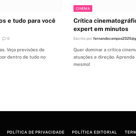
CINEMA
os e tudo para você
Crítica cinematográf
expert em minutos
0
Escrito por
fernandocampos2325@g
s. Veja previsões de
Quer dominar a crítica cinem
por dentro de tudo no
atuações e direção. Aprenda
mesmo!
POLÍTICA DE PRIVACIDADE
POLÍTICA EDITORIAL
TERM