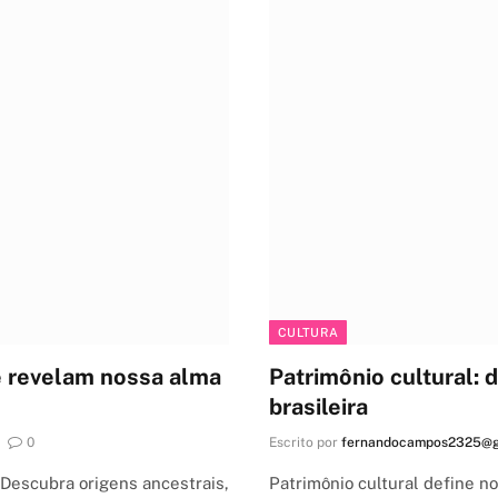
CULTURA
ue revelam nossa alma
Patrimônio cultural:
brasileira
0
Escrito por
fernandocampos2325@g
. Descubra origens ancestrais,
Patrimônio cultural define no